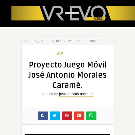
Jun 21, 2019
1823
Views
0 Comments
0
Proyecto Juego Móvil
José Antonio Morales
Caramé.
Written by
joseantonio.morales