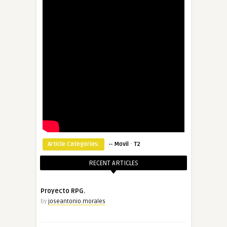
·
Article Categories:
-- Movil
T2
RECENT ARTICLES
Proyecto RPG.
by
joseantonio.morales