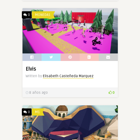
0
MONEDAS
Elvis
Written by
Elisabeth Casteñeda Marquez
8 años ago
0
0
M1