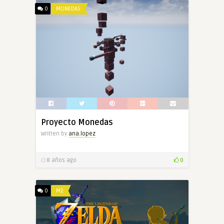
0
MONEDAS
Proyecto Monedas
Written by
ana.lopez
8 años ago
0
0
M2