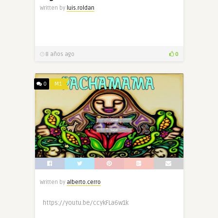
Written by
luis.roldan
8 años ago
0
0
M1
Written by
alberto.cerro
https://youtu.be/ccykFLa6w1k