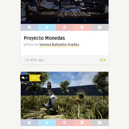
Proyecto Monedas
Written by
Yurema Bañuelos Puelles
8 años ago
0
0
M1