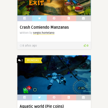
Crash Comiendo Manzanas
Written by
sergio.hortelano
8 años ago
0
2
MONEDAS
Aquatic world (Pig coins)