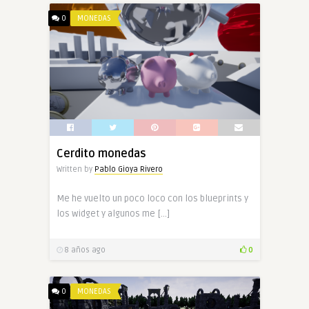
0
MONEDAS
Cerdito monedas
Written by
Pablo Gioya Rivero
Me he vuelto un poco loco con los blueprints y
los widget y algunos me […]
8 años ago
0
0
MONEDAS