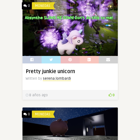
0
MONEDAS
Pretty junkie unicorn
Written by
serena.lombardi
8 años ago
0
0
MONEDAS