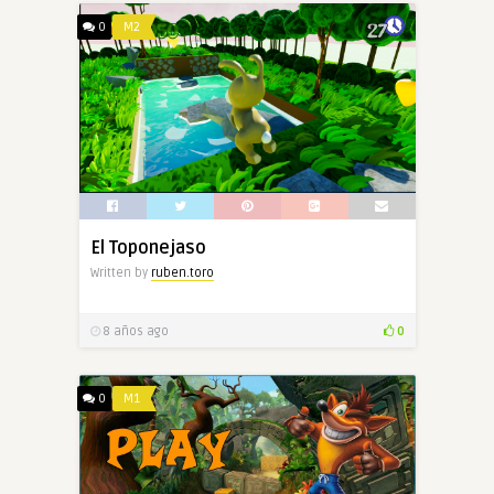
0
M2
El Toponejaso
Written by
ruben.toro
8 años ago
0
0
M1