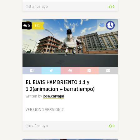
8 años ago
0
0
M1
EL ELVIS HAMBRIENTO 1.1 y
1.2(animacion + barratiempo)
Written by
jose.carvajal
VERSION 1 VERSION 2
8 años ago
0