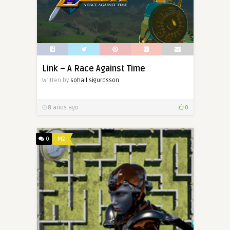
Link – A Race Against Time
Written by
sohail.sigurdsson
8 años ago
0
0
M2