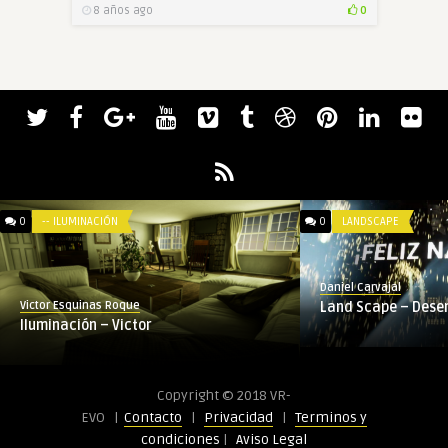
8 años ago
0
0
-- ILUMINACIÓN
0
LANDSCAPE
Daniel Carvajal
Land Scape – Dese
Victor Esquinas Roque
Iluminación – Victor
Copyright © 2018 VR-
EVO |
Contacto
|
Privacidad
|
Terminos y
condiciones
|
Aviso Legal