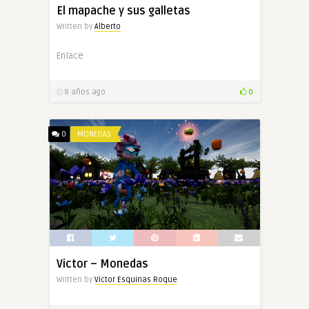
El mapache y sus galletas
Written by
Alberto
Enlace
8 años ago
0
0
MONEDAS
Victor – Monedas
Written by
Victor Esquinas Roque