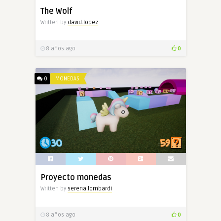
The Wolf
Written by
david.lopez
8 años ago
0
0
MONEDAS
Proyecto monedas
Written by
serena.lombardi
8 años ago
0