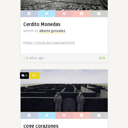
Cerdito Monedas
Written by
alberto.gonzalez
https://youtu.be/zwUuvDH32ls
8 años ago
0
0
M1
coge corazones