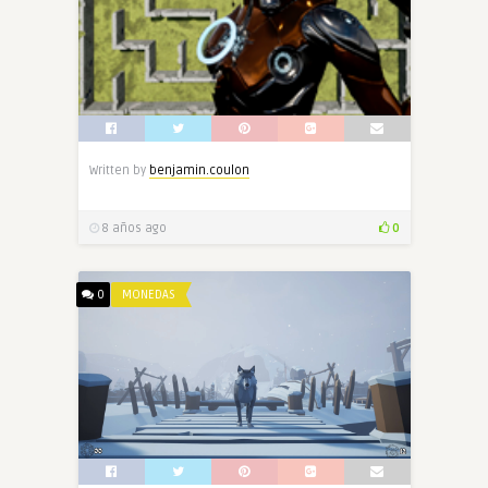
Written by
benjamin.coulon
8 años ago
0
0
MONEDAS