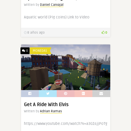
Written by
Daniel Carvajal
Aquatic world (Pig coins) Link to Video
8 años ago
0
0
MONEDAS
Get A Ride With Elvis
Written by
Adrian Ramas
https://www.youtube.com/watch?v=a3G1sjjPoTg