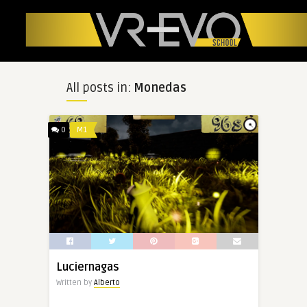
All posts in:
Monedas
0
M1
Luciernagas
Written by
Alberto