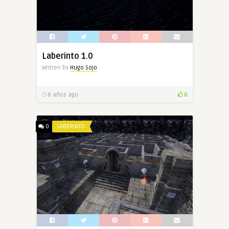
Laberinto 1.0
Written by
Hugo Sojo
8 años ago
0
0
LABERINTO