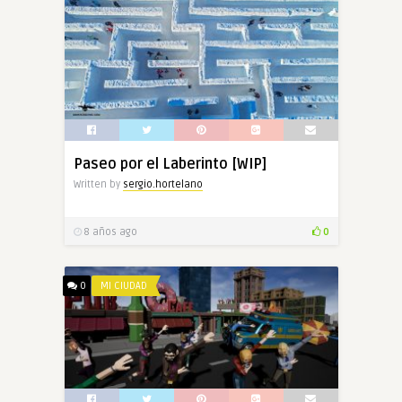
Paseo por el Laberinto [WIP]
Written by
sergio.hortelano
8 años ago
0
0
MI CIUDAD