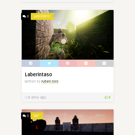
0
LABERINTO
Laberintaso
Written by
ruben.toro
8 años ago
0
0
WIP