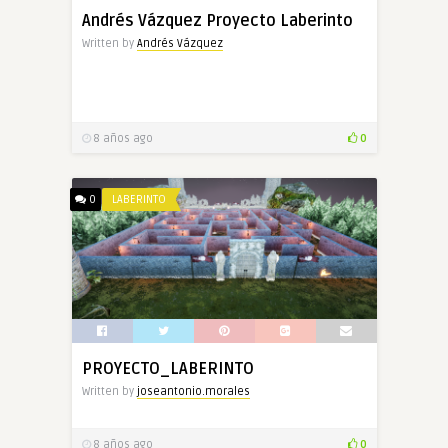
Andrés Vázquez Proyecto Laberinto
Written by
Andrés Vázquez
8 años ago
0
0
LABERINTO
PROYECTO_LABERINTO
Written by
joseantonio.morales
8 años ago
0