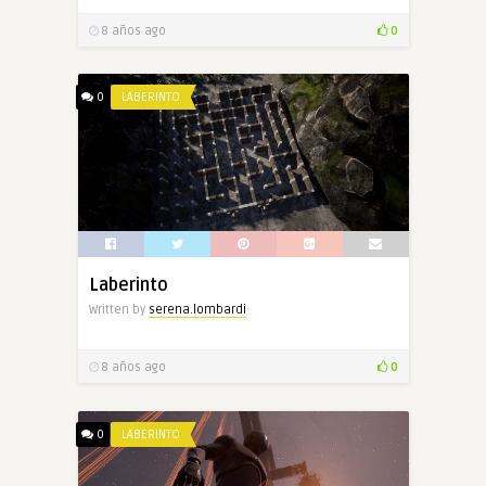
8 años ago
0
0
LABERINTO
Laberinto
Written by
serena.lombardi
8 años ago
0
0
LABERINTO