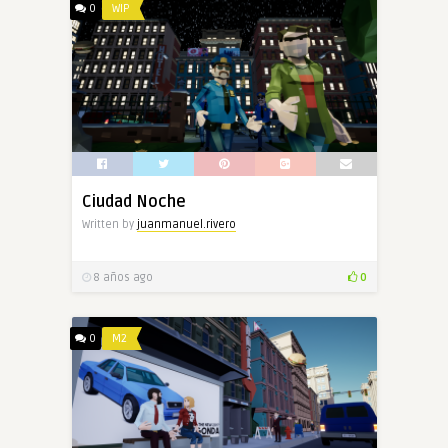
0
WIP
Ciudad Noche
Written by
juanmanuel.rivero
8 años ago
0
0
M2