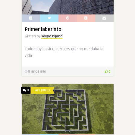
Primer laberinto
Written by
sergio.hijano
Todo muy basico, pero es que no me daba la
vida
8 años ago
0
0
LABERINTO