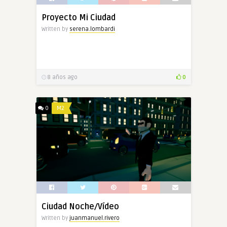
Proyecto Mi Ciudad
Written by
serena.lombardi
8 años ago
0
0
M2
Ciudad Noche/Vídeo
Written by
juanmanuel.rivero