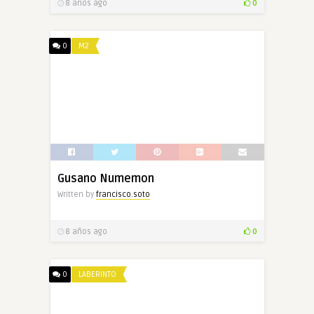
8 años ago
0
0
M2
Gusano Numemon
Written by
francisco.soto
8 años ago
0
0
LABERINTO