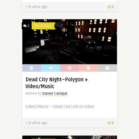
8 años ago
0
2
MI CIUDAD
Dead City Night–Polygon +
Video/Music
Written by
Daniel Carvajal
Video/Music – Dead City Link to video
8 años ago
0