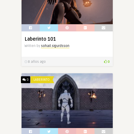
Laberinto 101
Written by
sohail.sigurdsson
8 años ago
0
0
LABERINTO