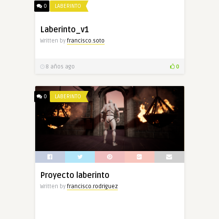
0
LABERINTO
Laberinto_v1
Written by
francisco.soto
8 años ago
0
0
LABERINTO
Proyecto laberinto
Written by
francisco.rodriguez