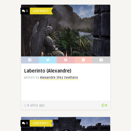
0
LABERINTO
Laberinto (Alexandre)
Written by
Alexandre Sfez Sevillano
8 años ago
0
0
LABERINTO