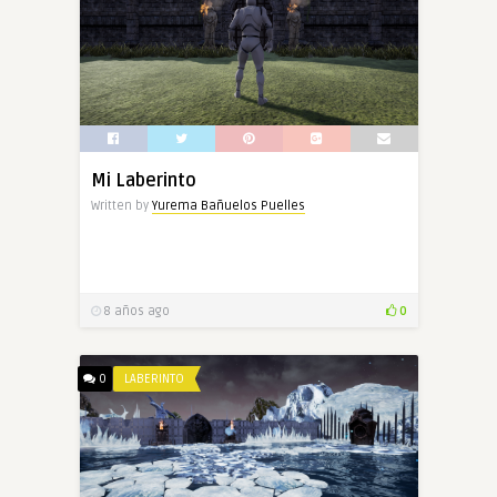
Mi Laberinto
Written by
Yurema Bañuelos Puelles
8 años ago
0
0
LABERINTO