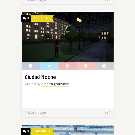
0
MI CIUDAD
Ciudad Noche
Written by
alberto.gonzalez
8 años ago
0
0
LABERINTO