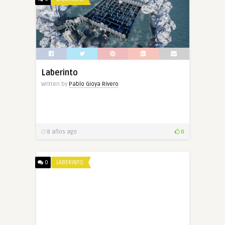
Laberinto
Written by
Pablo Gioya Rivero
8 años ago
0
0
LABERINTO