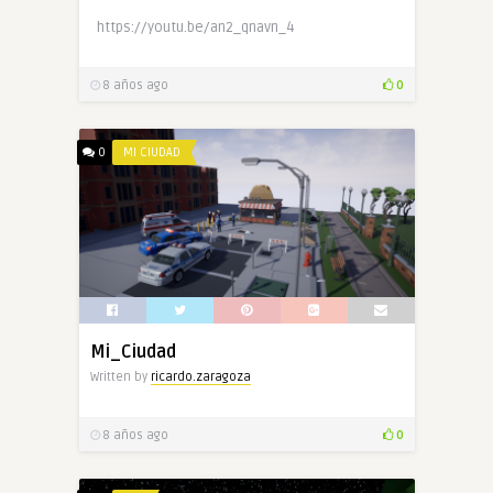
https://youtu.be/an2_qnavn_4
8 años ago
0
0
MI CIUDAD
Mi_Ciudad
Written by
ricardo.zaragoza
8 años ago
0