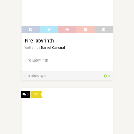
Fire labyrinth
Written by
Daniel Carvajal
Fire Labyrinth
8 años ago
0
0
M2