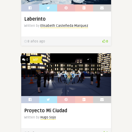
Laberinto
Written by
Elisabeth Casteñeda Marquez
8 años ago
0
0
WIP
Proyecto Mi Ciudad
Written by
Hugo Sojo