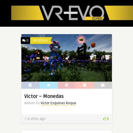
0
MONEDAS
Victor – Monedas
Written by
Victor Esquinas Roque
8 años ago
0