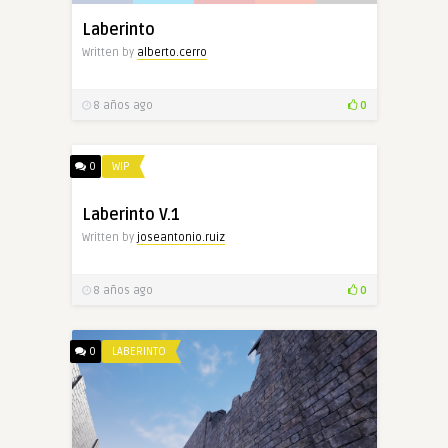
Laberinto
Written by
alberto.cerro
8 años ago
0
0
WIP
Laberinto V.1
Written by
joseantonio.ruiz
8 años ago
0
0
LABERINTO