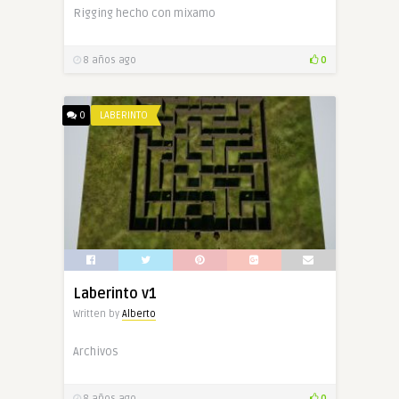
Rigging hecho con mixamo
8 años ago
0
0
LABERINTO
Laberinto v1
Written by
Alberto
Archivos
8 años ago
0