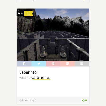
0
O1
Laberinto
Written by
Adrian Ramas
8 años ago
0