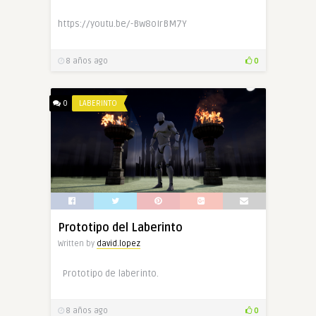
https://youtu.be/-Bw8oIrBM7Y
8 años ago
0
0
LABERINTO
Prototipo del Laberinto
Written by
david.lopez
Prototipo de laberinto.
8 años ago
0