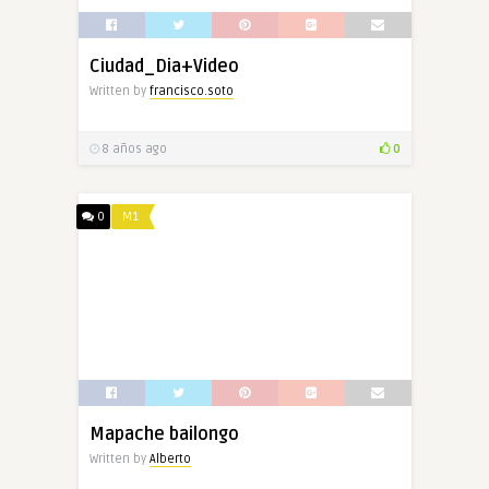
Ciudad_Dia+Video
Written by
francisco.soto
8 años ago
0
0
M1
Mapache bailongo
Written by
Alberto