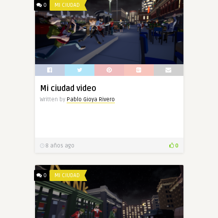
0
MI CIUDAD
Mi ciudad video
Written by
Pablo Gioya Rivero
8 años ago
0
0
MI CIUDAD