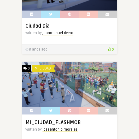
Ciudad Día
Written by
juanmanuel.rivero
8 años ago
0
0
MI CIUDAD
MI_CIUDAD_FLASHMOB
Written by
joseantonio.morales