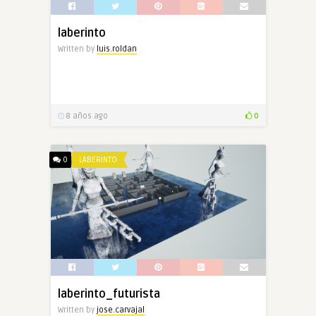
laberinto
Written by
luis.roldan
8 años ago
0
0
LABERINTO
laberinto_futurista
Written by
jose.carvajal