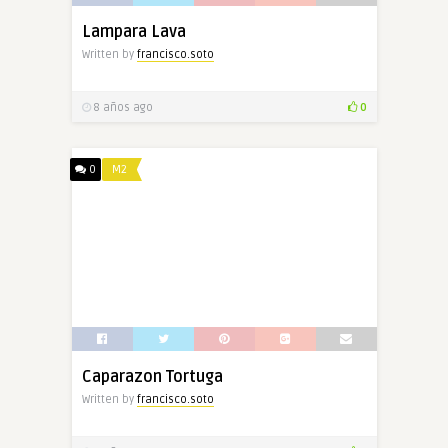
Lampara Lava
Written by
francisco.soto
8 años ago
0
0
M2
Caparazon Tortuga
Written by
francisco.soto