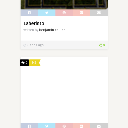
Laberinto
Written by
benjamin.coulon
8 años ago
0
0
M2