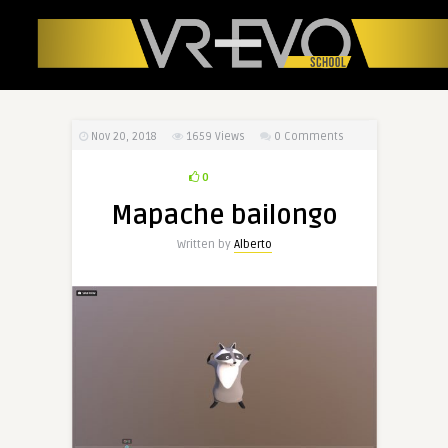
Nov 20, 2018
1659
Views
0 Comments
0
Mapache bailongo
Written by
Alberto