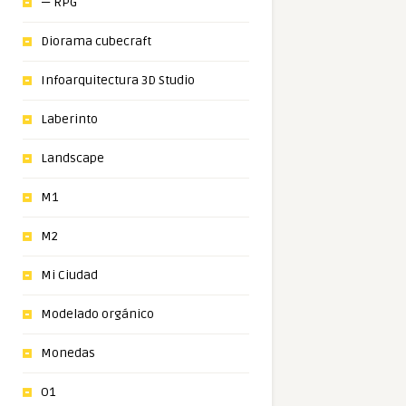
— RPG
Diorama cubecraft
Infoarquitectura 3D Studio
Laberinto
Landscape
M1
M2
Mi Ciudad
Modelado orgánico
Monedas
O1