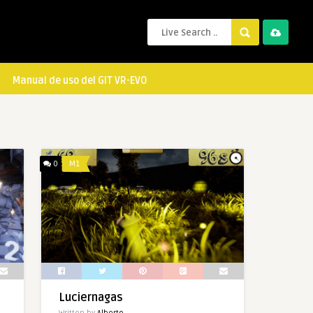
Manual de uso del GIT VR-EVO
0
M1
Luciernagas