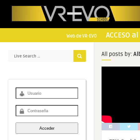
ACCESO al 
Web de VR-EVO
All posts by:
Al