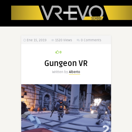
Ene 15, 2019
1520
Views
0 Comments
0
Gungeon VR
Written by
Alberto