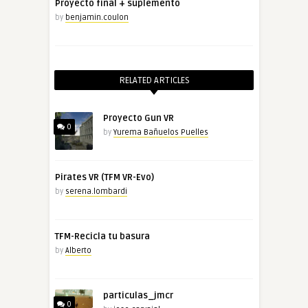
Proyecto final + suplemento
by
benjamin.coulon
RELATED ARTICLES
Proyecto Gun VR
0
by
Yurema Bañuelos Puelles
Pirates VR (TFM VR-Evo)
by
serena.lombardi
TFM-Recicla tu basura
by
Alberto
particulas_jmcr
0