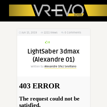
Jun 15, 2019
2211
Views
0 Comments
0
LightSaber 3dmax
(Alexandre 01)
Written by
Alexandre Sfez Sevillano