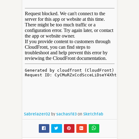
Sabrelazer02
by
sachasf83
on
Sketchfab