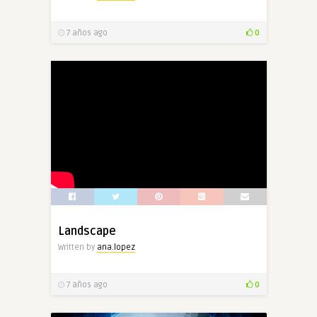
7 años ago
0
Landscape
Written by
ana.lopez
7 años ago
0