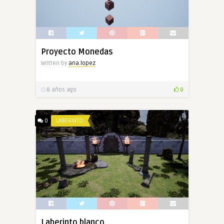
Proyecto Monedas
Written by
ana.lopez
8 años ago
0
0
LABERINTO
Laberinto blanco