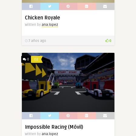
Chicken Royale
Written by
ana.lopez
7 años ago
0
0
O2
Impossible Racing (Móvil)
Written by
ana.lopez