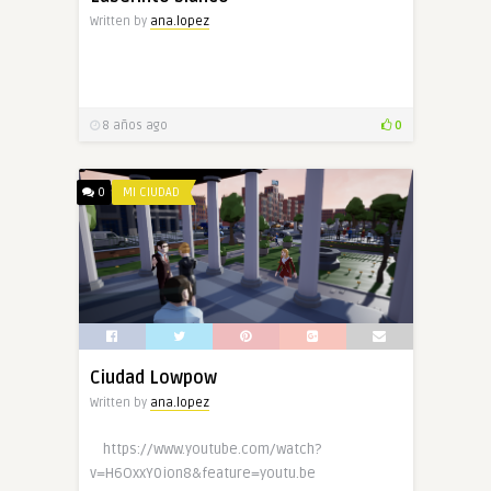
Written by
ana.lopez
8 años ago
0
0
MI CIUDAD
Ciudad Lowpow
Written by
ana.lopez
https://www.youtube.com/watch?
v=H6OxxY0ion8&feature=youtu.be