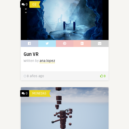
0
O2
Gun VR
Written by
ana.lopez
8 años ago
0
0
MONEDAS