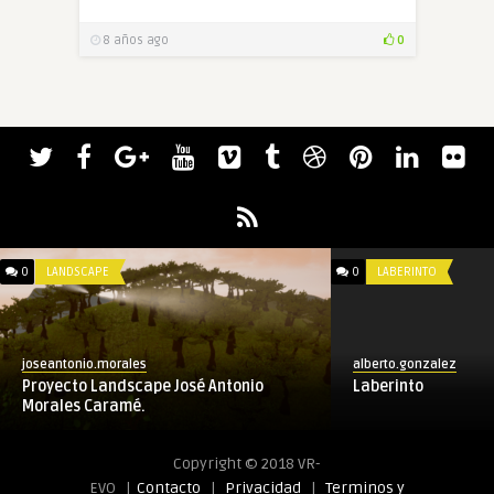
8 años ago
0
0
LANDSCAPE
0
LABERINTO
joseantonio.morales
alberto.gonzalez
Proyecto Landscape José Antonio
Laberinto
Morales Caramé.
Copyright © 2018 VR-
EVO |
Contacto
|
Privacidad
|
Terminos y