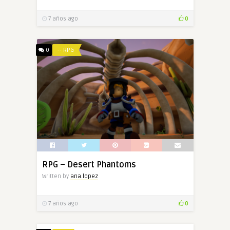
7 años ago
0
0
-- RPG
RPG – Desert Phantoms
Written by
ana.lopez
7 años ago
0