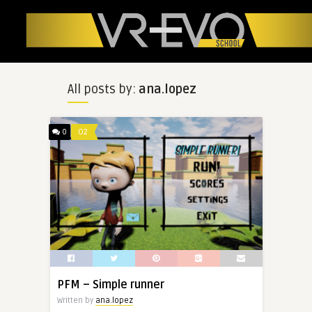
All posts by:
ana.lopez
0
O2
PFM – Simple runner
Written by
ana.lopez