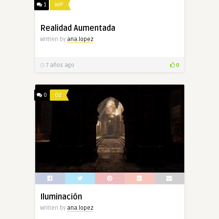
1
WIP
Realidad Aumentada
Written by
ana.lopez
7 años ago
0
0
O2
Iluminación
Written by
ana.lopez