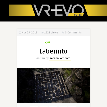
Nov 25, 2018
1622
Views
0 Comments
0
Laberinto
Written by
serena.lombardi