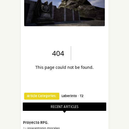
·
Article Categories:
Laberinto
T2
RECENT ARTICLES
Proyecto RPG.
by
joseantonio.morales