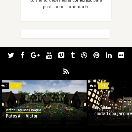
Lo siento, debes estar
conectado
para
publicar un comentario.
0
-- IA
0
M1
luis.roldan
Victor Esquinas Roque
ciudad con jardin 
Patos AI – Victor