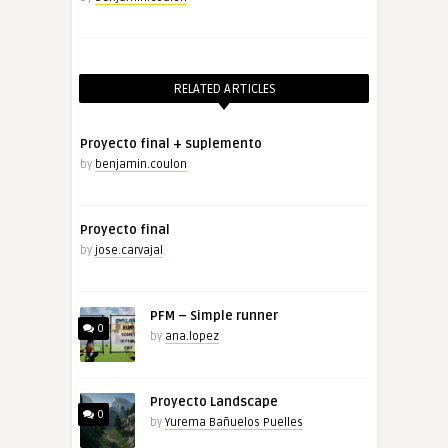
RELATED ARTICLES
Proyecto final + suplemento
by
benjamin.coulon
Proyecto final
by
jose.carvajal
PFM – Simple runner
0
by
ana.lopez
Proyecto Landscape
0
by
Yurema Bañuelos Puelles