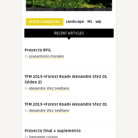
·
·
Article Categories:
Landscape
M1
wip
RECENT ARTICLES
Proyecto RPG.
by
joseantonio.morales
TFM 2019 «Forest Road» Alexandre Sfez 01
(Video 2)
by
Alexandre Sfez Sevillano
TFM 2019 «Forest Road» Alexandre Sfez 01
by
Alexandre Sfez Sevillano
Proyecto final + suplemento
by
benjamin.coulon