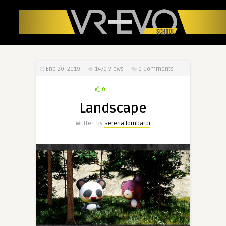
Ene 20, 2019
1470
Views
0 Comments
0
Landscape
Written by
serena.lombardi