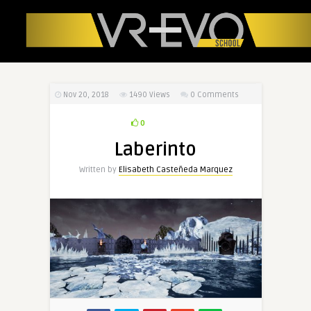
Nov 20, 2018
1490
Views
0 Comments
0
Laberinto
Written by
Elisabeth Casteñeda Marquez