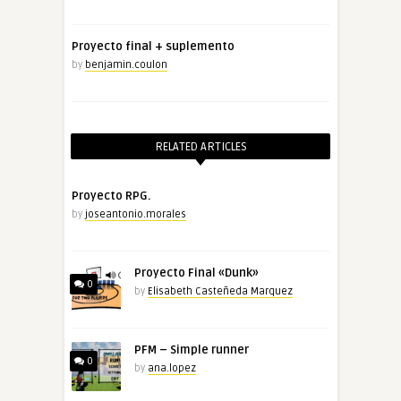
Proyecto final + suplemento
by
benjamin.coulon
RELATED ARTICLES
Proyecto RPG.
by
joseantonio.morales
Proyecto Final «Dunk»
0
by
Elisabeth Casteñeda Marquez
PFM – Simple runner
0
by
ana.lopez