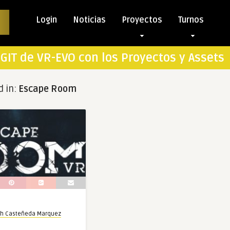
Login
Noticias
Proyectos
Turnos
GIT de VR-EVO con los Proyectos y Assets
d in:
Escape Room
th Casteñeda Marquez