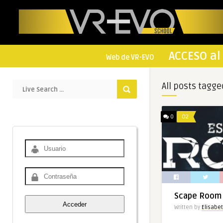
ACCESO al 
Web de VR-EVO
All posts tagge
0
O2
Scape Room
Written by
Elisabe