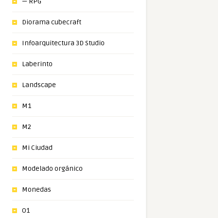
— RPG
Diorama cubecraft
Infoarquitectura 3D Studio
Laberinto
Landscape
M1
M2
Mi Ciudad
Modelado orgánico
Monedas
O1