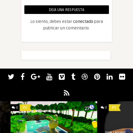
DEJA UNA RESPUESTA
Lo siento, debes estar
conectado
para
publicar un comentario.
0
M2
0
M1
ruben.toro
jose.carvajal