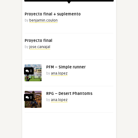
Proyecto final + suplemento
by
benjamin.coulon
Proyecto final
by
jose.carvajal
PFM – Simple runner
0
by
ana.lopez
RPG – Desert Phantoms
0
by
ana.lopez