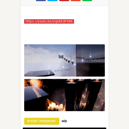
https://youtu.be/UqIJbEdP9RA
Article Categories:
wip