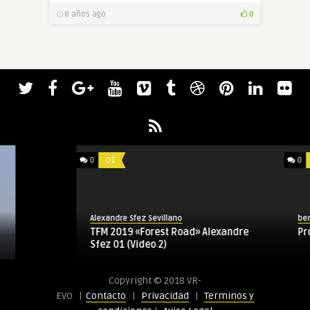
8 años ago
0
0
O1
0
WIP
Alexandre Sfez Sevillano
benjamin.cou
TFM 2019 «Forest Road» Alexandre
Proyecto fi
Sfez 01 (Video 2)
Copyright © 2018 VR-
EVO |
Contacto
|
Privacidad
|
Terminos y